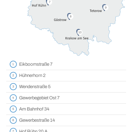
7
9
8
10
Eikboomstraße 7
1
Hühnerhorn 2
2
Wendenstraße 5
3
Gewerbegebiet Ost 7
4
Am Bahnhof 34
5
Gewerbestraße 14
6
Hof Rühn 20 A
7