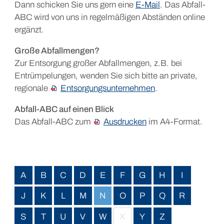
Dann schicken Sie uns gern eine
E-Mail
. Das Abfall-
ABC wird von uns in regelmäßigen Abständen online
ergänzt.
Große Abfallmengen?
Zur Entsorgung großer Abfallmengen, z.B. bei
Entrümpelungen, wenden Sie sich bitte an private,
regionale
Entsorgungsunternehmen
.
Abfall-ABC auf einen Blick
Das Abfall-ABC zum
Ausdrucken
im A4-Format.
A
B
C
D
E
F
G
H
I
J
K
L
M
N
O
P
Q
R
S
T
U
V
W
X
Y
Z